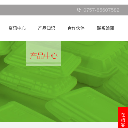
0757-85607582
资讯中心
产品知识
合作伙伴
联系翰闻
在
线
客