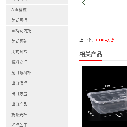
A 直桶碗
美式直桶
直桶碗内托
上一个：
1000A方盒
美式圆碗
美式圆盆
相关产品
酱料安杯
宽口蘸料杯
出口汤杯
出口方盒
出口产品
奶茶光杯
光杯盖子