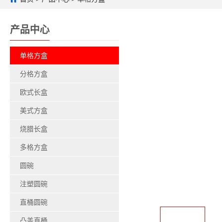
产品中心
单格方盒
分格方盒
欧式长盒
美式方盒
烧腊长盒
多格方盒
圆碗
注塑圆碗
直桶圆碗
凸盖直桶