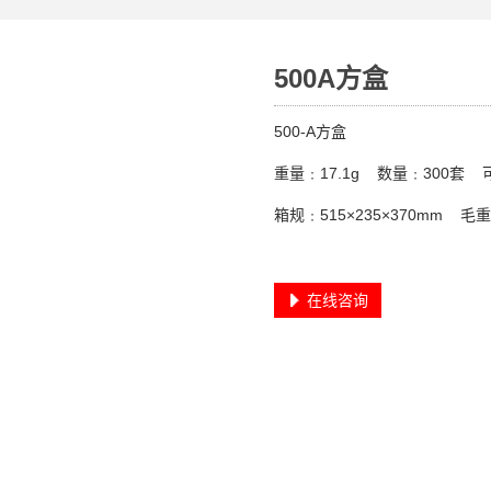
500A方盒
500-A方盒
重量﹕17.1g 数量﹕300套
箱规﹕515×235×370mm 毛重﹕
在线咨询